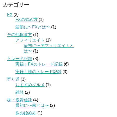
カテゴリー
FX
(2)
FXの始め方
(1)
最初に〜FXとは〜
(1)
その他稼ぎ方
(1)
アフィリエイト
(1)
最初に〜アフィリエイトと
は〜
(1)
トレード記録
(8)
実録！FXのトレード記録
(6)
実録！株のトレード記録
(3)
寄り道
(3)
おすすめグルメ
(1)
雑談
(2)
株・投資信託
(4)
最初に〜株とは〜
(2)
株の始め方
(1)