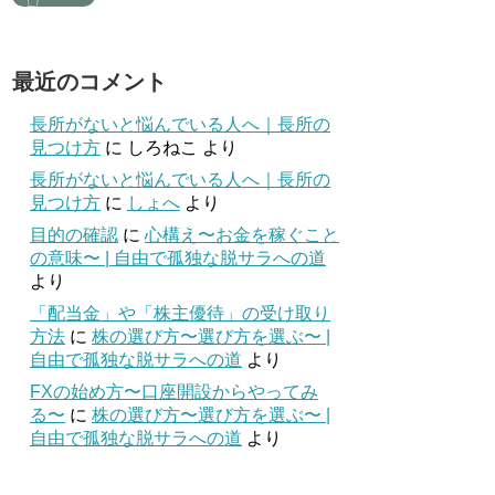
最近のコメント
長所がないと悩んでいる人へ｜長所の
見つけ方
に
しろねこ
より
長所がないと悩んでいる人へ｜長所の
見つけ方
に
しょへ
より
目的の確認
に
心構え〜お金を稼ぐこと
の意味〜 | 自由で孤独な脱サラへの道
より
「配当金」や「株主優待」の受け取り
方法
に
株の選び方〜選び方を選ぶ〜 |
自由で孤独な脱サラへの道
より
FXの始め方〜口座開設からやってみ
る〜
に
株の選び方〜選び方を選ぶ〜 |
自由で孤独な脱サラへの道
より