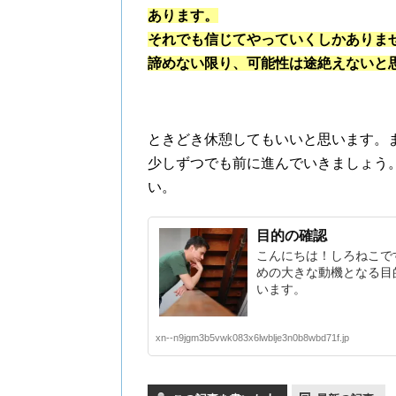
あります。
それでも信じてやっていくしかありま
諦めない限り、可能性は途絶えないと
ときどき休憩してもいいと思います。
少しずつでも前に進んでいきましょう
い。
目的の確認
こんにちは！しろねこで
めの大きな動機となる目
います。
xn--n9jgm3b5vwk083x6lwblje3n0b8wbd71f.jp