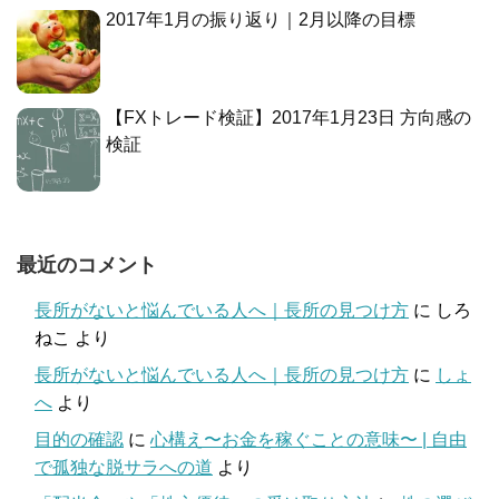
2017年1月の振り返り｜2月以降の目標
【FXトレード検証】2017年1月23日 方向感の
検証
最近のコメント
長所がないと悩んでいる人へ｜長所の見つけ方
に
しろ
ねこ
より
長所がないと悩んでいる人へ｜長所の見つけ方
に
しょ
へ
より
目的の確認
に
心構え〜お金を稼ぐことの意味〜 | 自由
で孤独な脱サラへの道
より