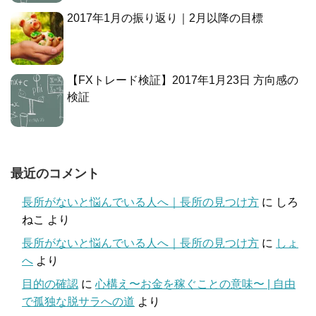
2017年1月の振り返り｜2月以降の目標
【FXトレード検証】2017年1月23日 方向感の
検証
最近のコメント
長所がないと悩んでいる人へ｜長所の見つけ方
に
しろ
ねこ
より
長所がないと悩んでいる人へ｜長所の見つけ方
に
しょ
へ
より
目的の確認
に
心構え〜お金を稼ぐことの意味〜 | 自由
で孤独な脱サラへの道
より