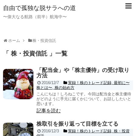
自由で孤独な脱サラへの道
〜偉大なる航路（前半）航海中〜
ホーム
株・投資信託
「 株・投資信託 」一覧
「配当金」や「株主優待」の受け取り
方法
2016/12/7
実録！株のトレード記録
,
最初に〜
株とは〜
,
株の始め方
こんにちは！しろねこです。今回は配当金と株主優待
がどのように手元に届くかについて、お話ししたいと
思います。
記事を読む
株取引を振り返って目標を立てる
2016/12/3
実録！株のトレード記録
,
株・投資
信託